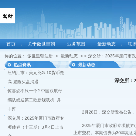
首页
关于傲世皇朝
业务范围
最新动态
联
你的位置：
傲世皇朝注册
>
最新动态
> >
深交所：2025年厦门市
热点资讯
最新动态
纽约汇市：美元兑G-10货币走
深交所：
高 避险买盘消退
惊喜恐不只一个? 中国双航母
编队或迎第二款新舰载机, 并
非歼
2月28日，深交所发布公告，关
深交所：2025年厦门市政府专
2025年厦门市政府专项债券(
项债券（十三期）3月4日上市
上市交易。本期债券为30年期固定利