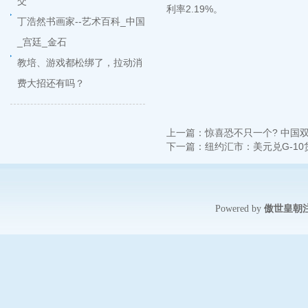
交
利率2.19%。
丁浩然书画家--艺术百科_中国
_宫廷_金石
教培、游戏都松绑了，拉动消
费大招还有吗？
上一篇：
惊喜恐不只一个? 中国双
下一篇：
纽约汇市：美元兑G-1
傲世皇朝
Powered by